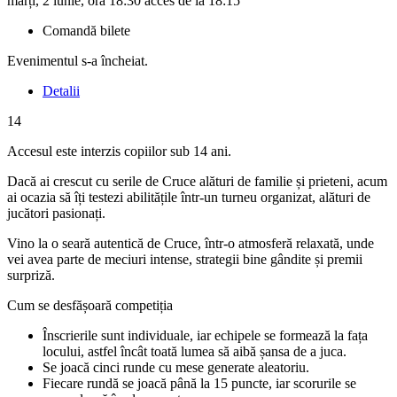
marți, 2 iunie, ora 18:30 acces de la 18:15
Comandă bilete
Evenimentul s-a încheiat.
Detalii
14
Accesul este interzis copiilor sub 14 ani.
Dacă ai crescut cu serile de Cruce alături de familie și prieteni, acum
ai ocazia să îți testezi abilitățile într-un turneu organizat, alături de
jucători pasionați.
Vino la o seară autentică de Cruce, într-o atmosferă relaxată, unde
vei avea parte de meciuri intense, strategii bine gândite și premii
surpriză.
Cum se desfășoară competiția
Înscrierile sunt individuale, iar echipele se formează la fața
locului, astfel încât toată lumea să aibă șansa de a juca.
Se joacă cinci runde cu mese generate aleatoriu.
Fiecare rundă se joacă până la 15 puncte, iar scorurile se