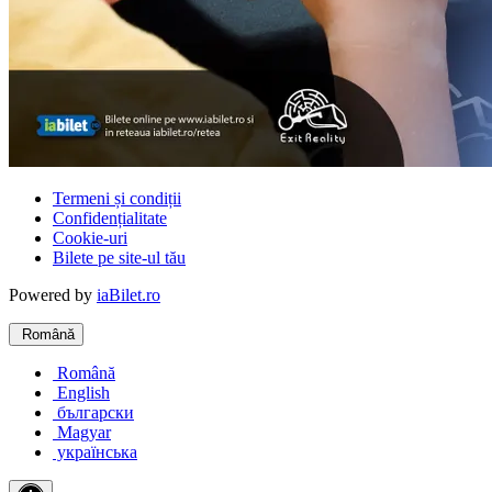
Termeni și condiții
Confidențialitate
Cookie-uri
Bilete pe site-ul tău
Powered by
iaBilet.ro
Română
Română
English
български
Magyar
українська