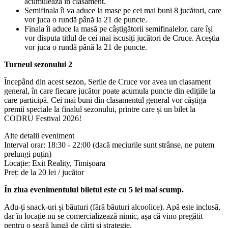
acumulează în clasament.
Semifinala îi va aduce la mase pe cei mai buni 8 jucători, care
vor juca o rundă până la 21 de puncte.
Finala îi aduce la masă pe câștigătorii semifinalelor, care își
vor disputa titlul de cei mai iscusiți jucători de Cruce. Aceștia
vor juca o rundă până la 21 de puncte.
Turneul sezonului 2
Începând din acest sezon, Serile de Cruce vor avea un clasament
general, în care fiecare jucător poate acumula puncte din edițiile la
care participă. Cei mai buni din clasamentul general vor câștiga
premii speciale la finalul sezonului, printre care și un bilet la
CODRU Festival 2026!
Alte detalii eveniment
Interval orar: 18:30 - 22:00 (dacă meciurile sunt strânse, ne putem
prelungi puțin)
Locație: Exit Reality, Timișoara
Preț: de la 20 lei / jucător
În ziua evenimentului biletul este cu 5 lei mai scump.
Adu-ți snack-uri și băuturi (fără băuturi alcoolice). Apă este inclusă,
dar în locație nu se comercializează nimic, așa că vino pregătit
pentru o seară lungă de cărți și strategie.