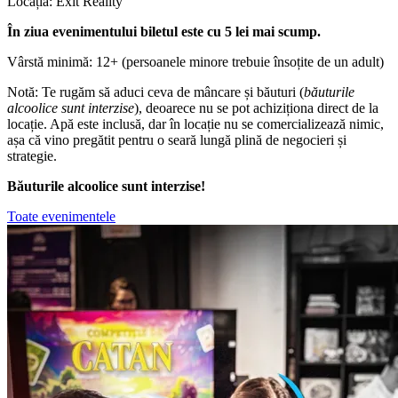
Locația: Exit Reality
În ziua evenimentului biletul este cu 5 lei mai scump.
Vârstă minimă: 12+ (persoanele minore trebuie însoțite de un adult)
Notă: Te rugăm să aduci ceva de mâncare și băuturi (
băuturile
alcoolice sunt interzise
), deoarece nu se pot achiziționa direct de la
locație. Apă este inclusă, dar în locație nu se comercializează nimic,
așa că vino pregătit pentru o seară lungă plină de negocieri și
strategie.
Băuturile alcoolice sunt interzise!
Toate evenimentele