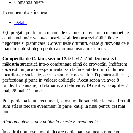
Comandă bilete
Evenimentul s-a încheiat.
Detalii
Ești pregătit pentru un concurs de Catan? Te invităm la o competiție
captivantă unde vei avea ocazia să-ți demonstrezi abilitățile de
negociere și planificare. Construiește drumuri, orașe și dezvoltă cele
mai eficiente strategii pentru a domina insula misterioasă.
Competiția de Catan - sezonul 3
te invită să îți demonstrezi
măiestria strategică într-o confruntare plină de provocări. Indiferent
dacă ești un jucător experimentat sau la început de drum în lumea
jocurilor de societate, acest sezon este ocazia ideală pentru a-ți testa,
perfecționa și pune în valoare abilitățile. Acest sezon va avea 8
runde: 15 ianuarie, 5 februarie, 26 februarie, 19 martie, 16 aprilie, 7
mai, 28 mai, 11 iunie.
Poți participa la un eveniment, la mai multe sau chiar la toate. Premii
sunt atât la fiecare eveniment în parte, cât și la final pentru cei mai
buni.
Abonamentele sunt valabile la aceste 8 evenimente.
În cadrul unui eveniment, fiecare participant va juca 3 runde pe