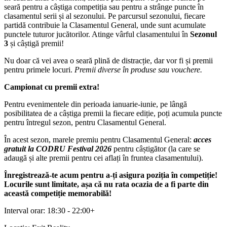
seară pentru a câștiga competiția sau pentru a strânge puncte în
clasamentul serii și al sezonului. Pe parcursul sezonului, fiecare
partidă contribuie la Clasamentul General, unde sunt acumulate
punctele tuturor jucătorilor. Atinge vârful clasamentului în
Sezonul
3
și câștigă premii!
Nu doar că vei avea o seară plină de distracție, dar vor fi și premii
pentru primele locuri.
Premii diverse în produse sau vouchere.
Campionat cu premii extra!
Pentru evenimentele din perioada ianuarie-iunie, pe lângă
posibilitatea de a câștiga premii la fiecare ediție, poți acumula puncte
pentru întregul sezon, pentru Clasamentul General.
În acest sezon, marele premiu pentru Clasamentul General:
acces
gratuit la CODRU Festival 2026
pentru câștigător (la care se
adaugă și alte premii pentru cei aflați în fruntea clasamentului).
Înregistrează-te acum pentru a-ți asigura poziția în competiție!
Locurile sunt limitate, așa că nu rata ocazia de a fi parte din
această competiție memorabilă!
Interval orar: 18:30 - 22:00+